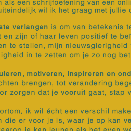
 als een schrijfoefening van een onl
iteindelijk wil ik het graag met jullie 
is om van betekenis te
ste verlangen
t en zijn of haar leven positief te b
 te stellen, mijn nieuwsgierigheid 
gheid in te zetten om je zo nog bet
uleren, motiveren, inspireren
en ond
ichten brengen, tot verandering beg
or zorgen dat je
gaat, stap 
vooruit
ortom, ik wil écht een verschil mak
 die er voor je is, waar je op kan
v
waarop je kan leunen als het even wa