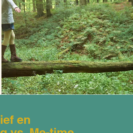
ief en
rg vs. Me-time