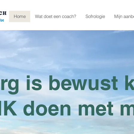
Home
Wat doet een coach?
Sofrologie
Mijn aan
rg is bewust 
 IK doen met mi