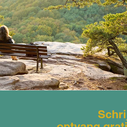
Schri
ontvang grati