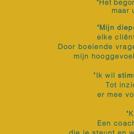
"Het begon
maar u
"
Mijn diep
elke cliën
Door boeiende vragen
mijn hooggevoeli
"Ik wil
stim
Tot inz
er mee vo
"K
Een coach
die je steunt en 