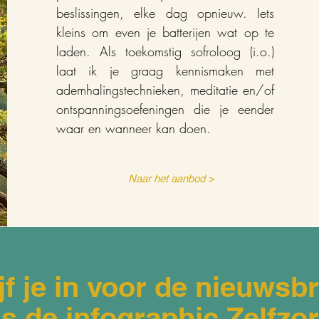
beslissingen, elke dag opnieuw. Iets
kleins om even je batterijen wat op te
laden. Als toekomstig sofroloog (i.o.)
laat ik je graag kennismaken met
ademhalingstechnieken, meditatie en/of
ontspanningsoefeningen die je eender
waar en wanneer kan doen.
Naar het aanbod >
jf je in voor de nieuwsbr
s de infographic Zelfzo