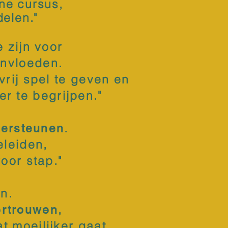
ine cursus,
delen."
 zijn voor
eïnvloeden.
vrij spel te geven en
er te begrijpen."
.
ersteunen
eleiden,
voor stap."
en.
,
ertrouwen
t moeilijker gaat.