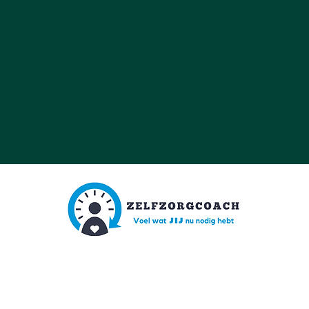
annick@zelfzorgcoach.be
©2023 by Shoop BV