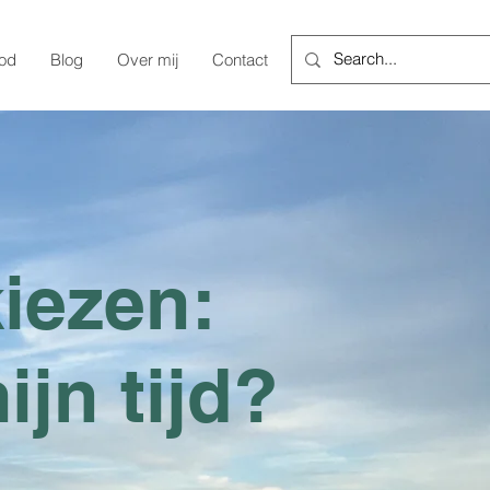
bod
Blog
Over mij
Contact
kiezen:
jn tijd?