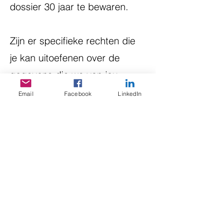
dossier 30 jaar te bewaren.
Zijn er specifieke rechten die
je kan uitoefenen over de
gegevens die we van jou
bewaren?
Email
Facebook
LinkedIn
Als cliënt kan je verschillende
rechten uitoefenen met
betrekking tot de gegevens
die we van jou bewaren.
Zo heb je recht op inzage in
en een kopie van het